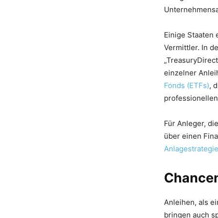
Unternehmensan
Einige Staaten 
Vermittler. In
„TreasuryDirect
einzelner Anlei
Fonds (ETFs)
, 
professionelle
Für Anleger, d
über einen Fin
Anlagestrategi
Chancen
Anleihen, als e
bringen auch sp