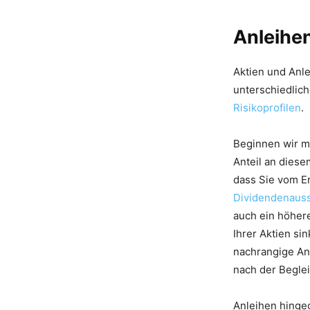
Anleihen
Aktien und Anle
unterschiedlich
Risikoprofilen
.
Beginnen wir m
Anteil an dies
dass Sie vom E
Dividendenaus
auch ein höher
Ihrer Aktien s
nachrangige An
nach der Begle
Anleihen hinge