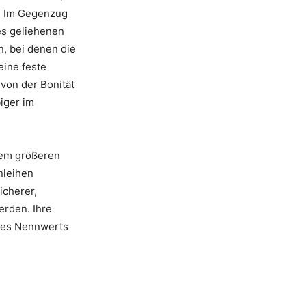
d. Im Gegenzug
es geliehenen
n, bei denen die
eine feste
 von der Bonität
iger im
nem größeren
nleihen
icherer,
erden. Ihre
 des Nennwerts