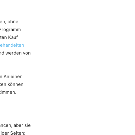
ben, ohne
s Programm
kten Kauf
ehandelten
d werden von
n Anleihen
rten können
stimmen.
ancen, aber sie
ider Seiten: