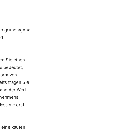
ren grundlegend
nd
en Sie einen
s bedeutet,
Form von
its tragen Sie
kann der Wert
ernehmens
ss sie erst
leihe kaufen,