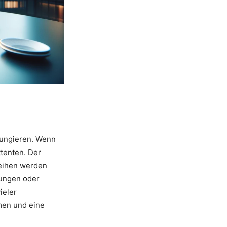
fungieren. Wenn
ttenten. Der
leihen werden
rungen oder
ieler
men und eine