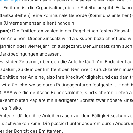
 Emittent ist die Organisation, die die Anleihe ausgibt. Es kann
Staatsanleihen), eine kommunale Behörde (Kommunalanleihen) 
 (Unternehmensanleihen) handeln.
pon):
Die Emittenten zahlen in der Regel einen festen Zinssatz
er Anleihen. Dieser Zinssatz wird als Kupon bezeichnet und wi
bjährlich oder vierteljährlich ausgezahlt. Der Zinssatz kann auch
 Marktbedingungen anpassen.
s ist der Zeitraum, über den die Anleihe läuft. Am Ende der Lauf
sdatum, zu dem der Emittent den Nennwert zurückzahlen muss
Bonität einer Anleihe, also ihre Kreditwürdigkeit und das dami
o, wird üblicherweise durch Ratingagenturen festgestellt. Hoch
B. AAA wie die deutsche Bundesanleihe) sind sicherer, bieten a
kehrt bieten Papiere mit niedrigerer Bonität zwar höhere Zins
res Risiko.
Anleger dürfen ihre Anleihen auch vor dem Fälligkeitsdatum ve
eis schwanken kann. Die passiert unter anderem durch Änderu
er der Bonität des Emittenten.