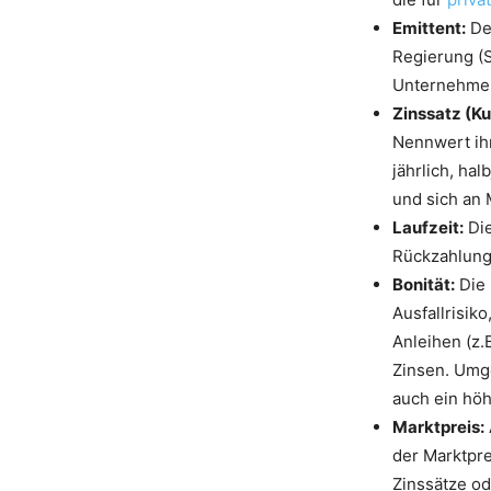
Emittent:
Der
Regierung (
Unternehmen
Zinssatz (Ku
Nennwert ihr
jährlich, hal
und sich an
Laufzeit:
Die
Rückzahlung
Bonität:
Die 
Ausfallrisik
Anleihen (z.
Zinsen. Umge
auch ein höh
Marktpreis:
der Marktpr
Zinssätze od