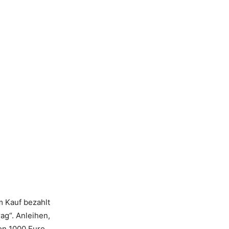
m Kauf bezahlt
rag“. Anleihen,
on 1000 Euro.