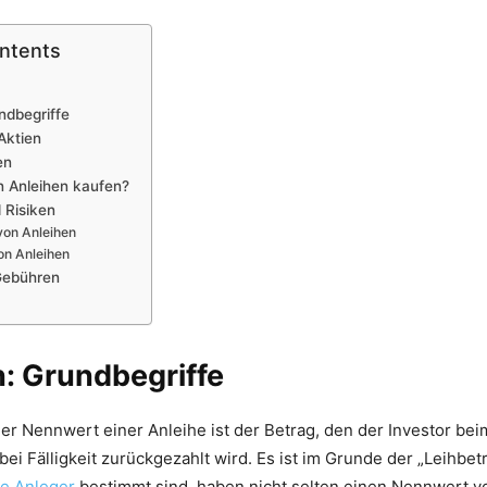
ontents
ndbegriffe
Aktien
en
 Anleihen kaufen?
 Risiken
on Anleihen
on Anleihen
Gebühren
: Grundbegriffe
er Nennwert einer Anleihe ist der Betrag, den der Investor bei
bei Fälligkeit zurückgezahlt wird. Es ist im Grunde der „Leihbet
te Anleger
bestimmt sind, haben nicht selten einen Nennwert v