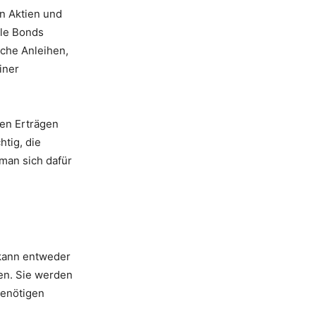
n Aktien und
ble Bonds
iche Anleihen,
iner
ren Erträgen
htig, die
man sich dafür
 kann entweder
gen. Sie werden
benötigen