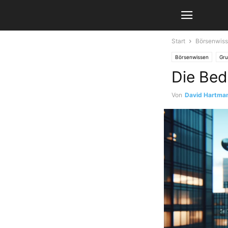
Start
Börsenwis
Börsenwissen
Gru
Die Bed
Von
David Hartma