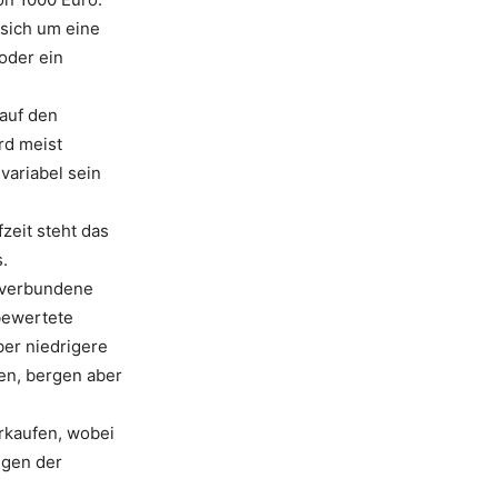
 sich um eine
oder ein
 auf den
rd meist
 variabel sein
zeit steht das
.
t verbundene
 bewertete
ber niedrigere
en, bergen aber
rkaufen, wobei
ngen der