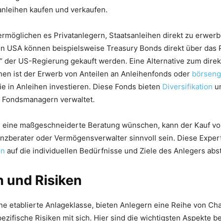
leihen kaufen und verkaufen.
ermöglichen es Privatanlegern, Staatsanleihen direkt zu erwer
 den USA können beispielsweise Treasury Bonds direkt über da
“ der US-Regierung gekauft werden. Eine Alternative zum dire
hen ist der Erwerb von Anteilen an Anleihenfonds oder
börseng
die in Anleihen investieren. Diese Fonds bieten
Diversifikation
un
n Fondsmanagern verwaltet.
ie eine maßgeschneiderte Beratung wünschen, kann der Kauf vo
anzberater oder Vermögensverwalter sinnvoll sein. Diese Expe
en
auf die individuellen Bedürfnisse und Ziele des Anlegers ab
 und Risiken
ine etablierte Anlageklasse, bieten Anlegern eine Reihe von Ch
ezifische Risiken mit sich. Hier sind die wichtigsten Aspekte be