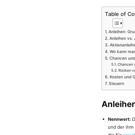
Table of C
Anleihen: Gru
Anleihen vs. 
Aktienanleih
Wo kann man
Chancen und
Chancen v
Risiken v
Kosten und 
Steuern
Anleihen
Nennwert:
D
und der ihm 
die für
priva