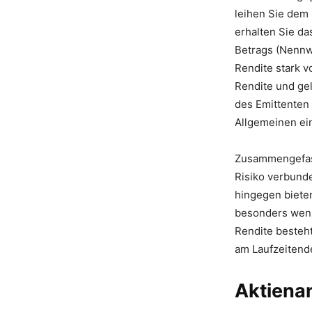
leihen Sie dem
erhalten Sie d
Betrags (Nennwe
Rendite stark v
Rendite und gel
des Emittenten 
Allgemeinen ei
Zusammengefass
Risiko verbund
hingegen bieten
besonders wenn
Rendite besteh
am Laufzeitend
Aktiena