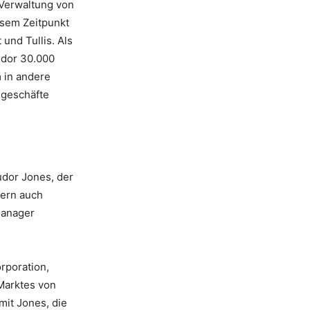
 Verwaltung von
esem Zeitpunkt
und Tullis. Als
udor 30.000
 in andere
ngeschäfte
udor Jones, der
dern auch
Manager
rporation,
 Marktes von
it Jones, die