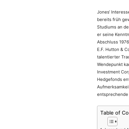
Jones‘ Interes
bereits früh g
Studiums an der 
er seine Kennt
Abschluss 1976 
E.F. Hutton & C
talentierter Tr
Wendepunkt kam
Investment Cor
Hedgefonds ent
Aufmerksamkeit
entsprechende 
Table of C