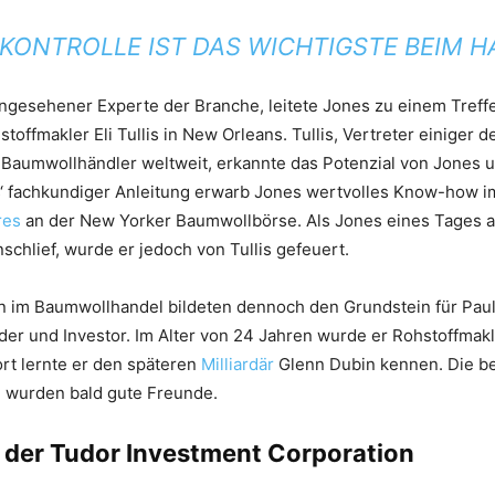
OKONTROLLE IST DAS WICHTIGSTE BEIM H
angesehener Experte der Branche, leitete Jones zu einem Treff
offmakler Eli Tullis in New Orleans. Tullis, Vertreter einiger d
aumwollhändler weltweit, erkannte das Potenzial von Jones un
is‘ fachkundiger Anleitung erwarb Jones wertvolles Know-how i
res
an der New Yorker Baumwollbörse. Als Jones eines Tages 
nschlief, wurde er jedoch von Tullis gefeuert.
n im Baumwollhandel bildeten dennoch den Grundstein für Paul
ader und Investor. Im Alter von 24 Jahren wurde er Rohstoffmakle
rt lernte er den späteren
Milliardär
Glenn Dubin kennen. Die b
n wurden bald gute Freunde.
der Tudor Investment Corporation