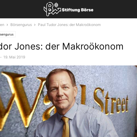
sen
Börsengurus
Paul Tudor Jones: der Makroökonom
sengurus
dor Jones: der Makroökonom
-
19. Mai 2019