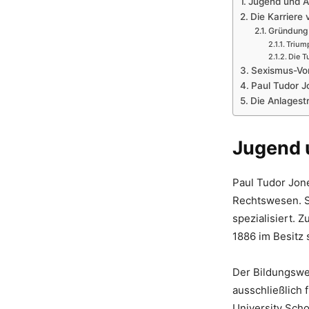
Jugend und A
Die Karriere
Gründung 
Trium
Die T
Sexismus-Vo
Paul Tudor J
Die Anlagest
Jugend 
Paul Tudor Jone
Rechtswesen. Se
spezialisiert. 
1886 im Besitz 
Der Bildungswe
ausschließlich
University Schoo