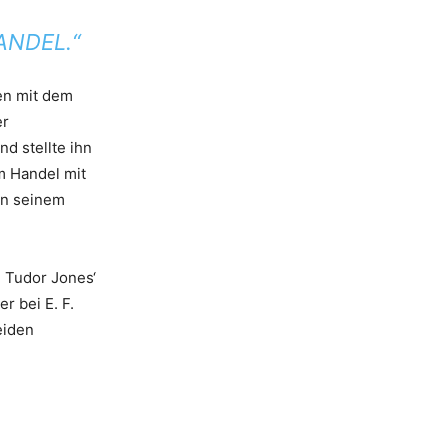
ANDEL.“
en mit dem
er
d stellte ihn
m Handel mit
an seinem
 Tudor Jones‘
r bei E. F.
eiden