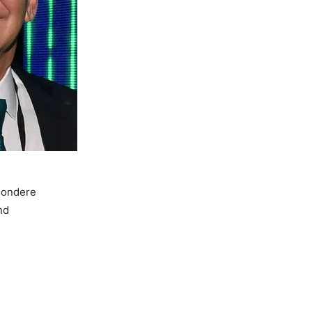
sondere
nd