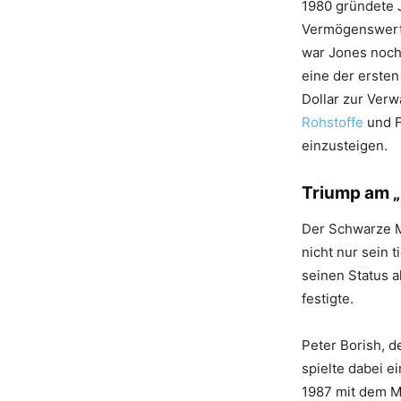
1980 gründete J
Vermögenswerte
war Jones noch 
eine der ersten
Dollar zur Ver
Rohstoffe
und F
einzusteigen.
Triump am 
Der Schwarze Mo
nicht nur sein 
seinen Status 
festigte.
Peter Borish, d
spielte dabei e
1987 mit dem M