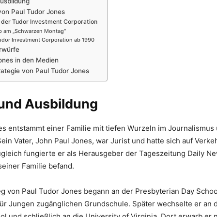
usbildung
 von Paul Tudor Jones
der Tudor Investment Corporation
p am „Schwarzen Montag“
udor Investment Corporation ab 1990
rwürfe
ones in den Medien
rategie von Paul Tudor Jones
und Ausbildung
s entstammt einer Familie mit tiefen Wurzeln im Journalismus
in Vater, John Paul Jones, war Jurist und hatte sich auf Verke
Zugleich fungierte er als Herausgeber der Tageszeitung Daily New
seiner Familie befand.
g von Paul Tudor Jones begann an der Presbyterian Day School
 für Jungen zugänglichen Grundschule. Später wechselte er an
l und schließlich an die University of Virginia. Dort erwarb er 