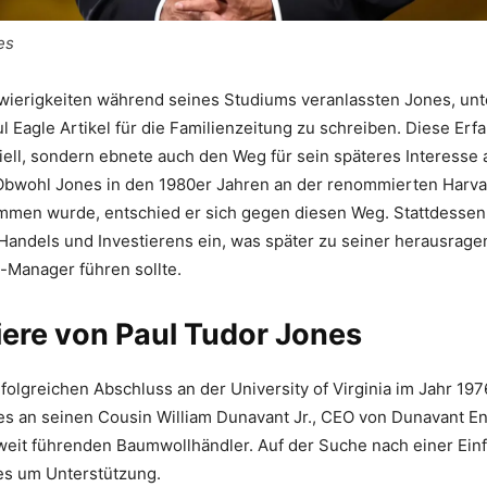
es
hwierigkeiten während seines Studiums veranlassten Jones, un
Eagle Artikel für die Familienzeitung zu schreiben. Diese Erfa
ziell, sondern ebnete auch den Weg für sein späteres Interesse
Obwohl Jones in den 1980er Jahren an der renommierten Harva
men wurde, entschied er sich gegen diesen Weg. Stattdessen 
 Handels und Investierens ein, was später zu seiner herausrage
-Manager führen sollte.
iere von Paul Tudor Jones
olgreichen Abschluss an der University of Virginia im Jahr 19
s an seinen Cousin William Dunavant Jr., CEO von Dunavant En
weit führenden Baumwollhändler. Auf der Suche nach einer Ein
es um Unterstützung.