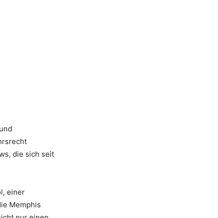
 und
hrsrecht
s, die sich seit
, einer
 die Memphis
nicht nur einen