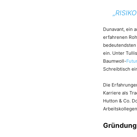
„RISIK
Dunavant, ein 
erfahrenen Rohst
bedeutendsten B
ein. Unter Tull
Baumwoll-
Futu
Schreibtisch ei
Die Erfahrunge
Karriere als Tr
Hutton & Co. Do
Arbeitskollege
Gründung 