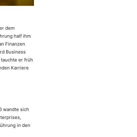
ter dem
hrung half ihm
 an Finanzen
rd Business
tauchte er früh
nden Karriere
76 wandte sich
terprises,
führung in den