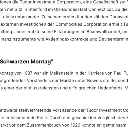
ones die Tudor Investment Corporation, eine Gesellschaft zur
n mit Sitz in Stamford im US-Bundesstaat Connecticut. Zu di
relativ unbekannte. Zu seinen ersten Kunden zählten Dunavant 
 externen Investitionen der Commodities Corporation erhielt T
waltung. Jones nutzte seine Erfahrungen im Baumwollhandel, um
inanzinstrumente wie Aktienindexkontrakte und Devisentermi
„Schwarzen Montag“
ntag von 1987 war ein Meilenstein in der Karriere von Paul T
tiefgreifendes Verständnis der Märkte unter Beweis stellte, son
als einer der einflussreichsten und erfolgreichen Hedgefonds-
er zweite stellvertretende Vorsitzende der Tudor Investment Co
ine entscheidende Rolle. Durch den geschickten Vergleich des
arkt vor dem Zusammenbruch von 1929 konnte er, gemeinsam m