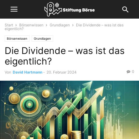
Start
Börsenwissen
Grundlagen
Die Dividende – was ist das
eigentlich?
Börsenwissen
Grundlagen
Die Dividende – was ist das
eigentlich?
0
Von
David Hartmann
-
20. Februar 2024