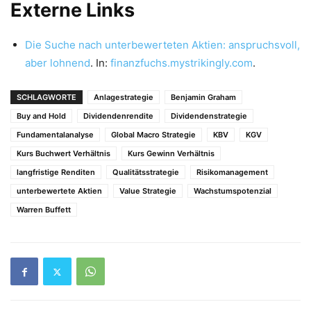
Externe Links
Die Suche nach unterbewerteten Aktien: anspruchsvoll,
aber lohnend
. In:
finanzfuchs.mystrikingly.com
.
SCHLAGWORTE
Anlagestrategie
Benjamin Graham
Buy and Hold
Dividendenrendite
Dividendenstrategie
Fundamentalanalyse
Global Macro Strategie
KBV
KGV
Kurs Buchwert Verhältnis
Kurs Gewinn Verhältnis
langfristige Renditen
Qualitätsstrategie
Risikomanagement
unterbewertete Aktien
Value Strategie
Wachstumspotenzial
Warren Buffett