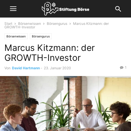
Start
Börsenwissen
Börsengurus
Marcus Kitzmann: der
GROWTH-Investor
Börsenwissen
Börsengurus
Marcus Kitzmann: der
GROWTH-Investor
1
Von
David Hartmann
-
23. Januar 2020