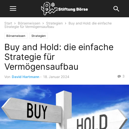
Start
Börsenwissen
Strategien
Buy and Hold: die einfache
Strategie für Vermögensaufbau
Börsenwissen
Strategien
Buy and Hold: die einfache
Strategie für
Vermögensaufbau
3
Von
David Hartmann
-
18. Januar 2024