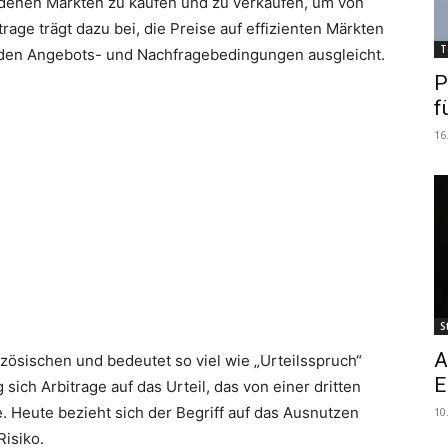
edenen Märkten zu kaufen und zu verkaufen, um von
rage trägt dazu bei, die Preise auf effizienten Märkten
T
in den Angebots- und Nachfragebedingungen ausgleicht.
P
f
16
S
A
zösischen und bedeutet so viel wie „Urteilsspruch“
E
sich Arbitrage auf das Urteil, das von einer dritten
e. Heute bezieht sich der Begriff auf das Ausnutzen
10
isiko.