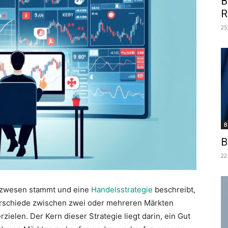
B
R
25
B
B
22
anzwesen stammt und eine
Handelsstrategie
beschreibt,
terschiede zwischen zwei oder mehreren Märkten
zielen. Der Kern dieser Strategie liegt darin, ein Gut