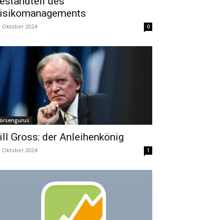
estandteil des
isikomanagements
. Oktober 2024
0
örsengurus
ill Gross: der Anleihenkönig
. Oktober 2024
1