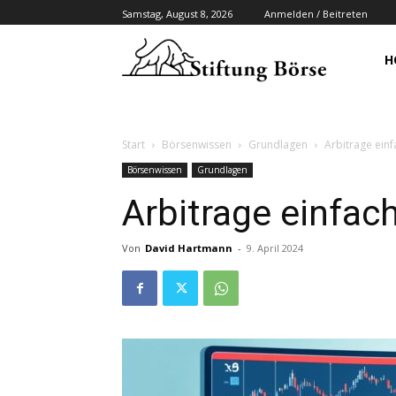
Samstag, August 8, 2026
Anmelden / Beitreten
H
Start
Börsenwissen
Grundlagen
Arbitrage einf
Börsenwissen
Grundlagen
Arbitrage einfach
Von
David Hartmann
-
9. April 2024