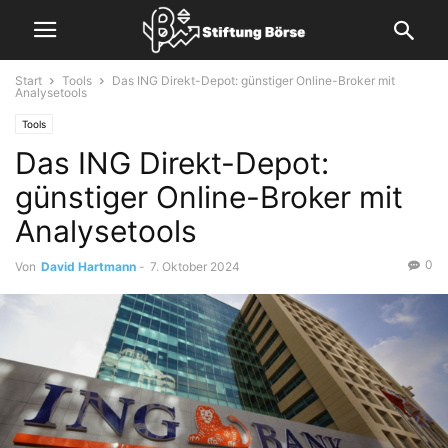
Start
Tools
Das ING Direkt-Depot: günstiger Online-Broker mit
Analysetools
Tools
Das ING Direkt-Depot:
günstiger Online-Broker mit
Analysetools
0
Von
David Hartmann
-
7. Oktober 2024