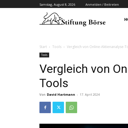
Samstag, August 8, 2026
Anmelden / Beitreten
H
Start
Tools
Vergleich von Online-Aktienanalyse-T
Tools
Vergleich von On
Tools
Von
David Hartmann
-
17. April 2024