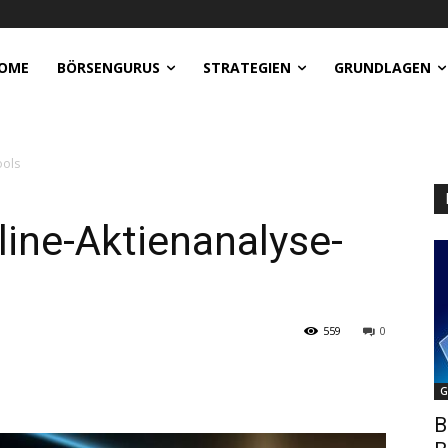
OME
BÖRSENGURUS
STRATEGIEN
GRUNDLAGEN
ools
line-Aktienanalyse-
559
0
G
B