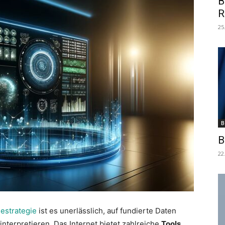
B
R
25
B
B
22
estrategie
ist es unerlässlich, auf fundierte Daten
interpretieren. Das Internet bietet zahlreiche
Tools