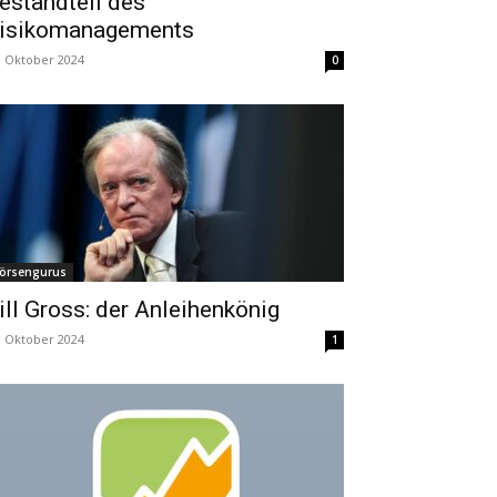
estandteil des
isikomanagements
. Oktober 2024
0
örsengurus
ill Gross: der Anleihenkönig
. Oktober 2024
1