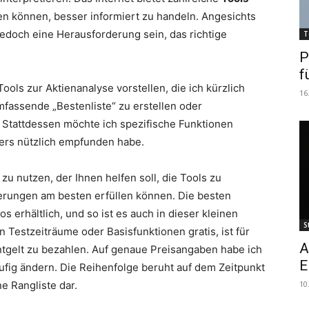
fen können, besser informiert zu handeln. Angesichts
jedoch eine Herausforderung sein, das richtige
T
P
f
ools zur Aktienanalyse vorstellen, die ich kürzlich
16
umfassende „Bestenliste“ zu erstellen oder
Stattdessen möchte ich spezifische Funktionen
ders nützlich empfunden habe.
n zu nutzen, der Ihnen helfen soll, die Tools zu
rderungen am besten erfüllen können. Die besten
os erhältlich, und so ist es auch in dieser kleinen
S
Testzeiträume oder Basisfunktionen gratis, ist für
A
ntgelt zu bezahlen. Auf genaue Preisangaben habe ich
E
häufig ändern. Die Reihenfolge beruht auf dem Zeitpunkt
ne Rangliste dar.
10