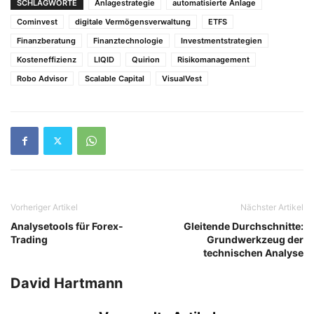
SCHLAGWORTE
Anlagestrategie
automatisierte Anlage
Cominvest
digitale Vermögensverwaltung
ETFS
Finanzberatung
Finanztechnologie
Investmentstrategien
Kosteneffizienz
LIQID
Quirion
Risikomanagement
Robo Advisor
Scalable Capital
VisualVest
Vorheriger Artikel
Nächster Artikel
Analysetools für Forex-
Gleitende Durchschnitte:
Trading
Grundwerkzeug der
technischen Analyse
David Hartmann