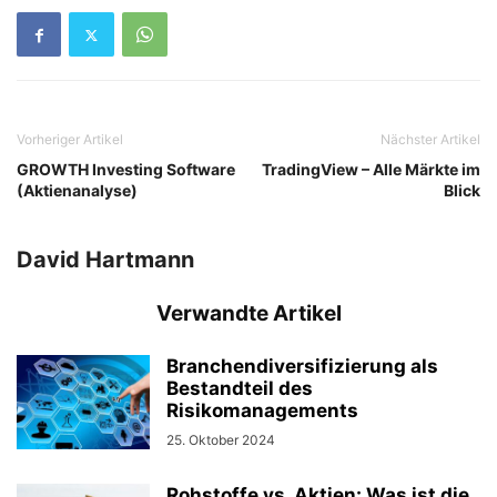
Vorheriger Artikel
Nächster Artikel
GROWTH Investing Software
TradingView – Alle Märkte im
(Aktienanalyse)
Blick
David Hartmann
Verwandte Artikel
Branchendiversifizierung als
Bestandteil des
Risikomanagements
25. Oktober 2024
Rohstoffe vs. Aktien: Was ist die