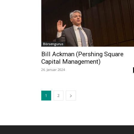
Börsengurus
Bill Ackman (Pershing Square
Capital Management)
26. Januar 2024
1
2