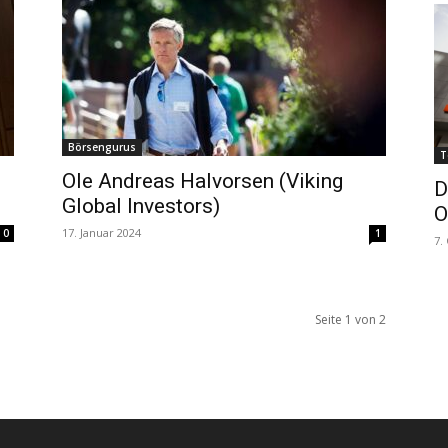
Börsengurus
T
Ole Andreas Halvorsen (Viking
D
Global Investors)
O
17. Januar 2024
0
1
7.
Seite 1 von 2