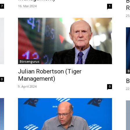
B
16. Mai 2024
7
1
R
25
Börsengurus
Julian Robertson (Tiger
B
Management)
0
B
9. April 2024
0
22