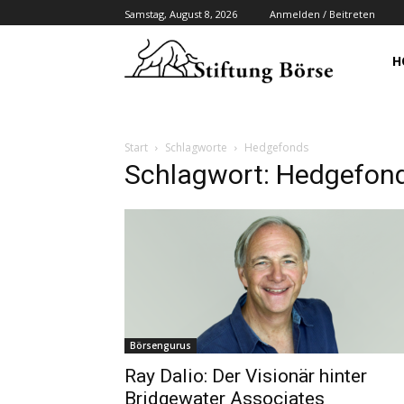
Samstag, August 8, 2026
Anmelden / Beitreten
H
Start
Schlagworte
Hedgefonds
Schlagwort: Hedgefon
Börsengurus
Ray Dalio: Der Visionär hinter
Bridgewater Associates