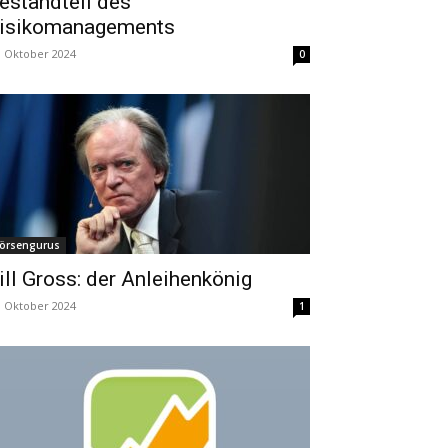
estandteil des
isikomanagements
. Oktober 2024
0
örsengurus
ill Gross: der Anleihenkönig
. Oktober 2024
1