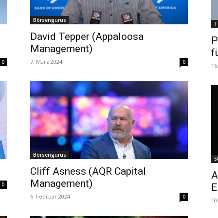
Börsengurus
T
David Tepper (Appaloosa
P
Management)
f
7. März 2024
0
0
16
Börsengurus
S
Cliff Asness (AQR Capital
A
Management)
0
E
6. Februar 2024
0
10