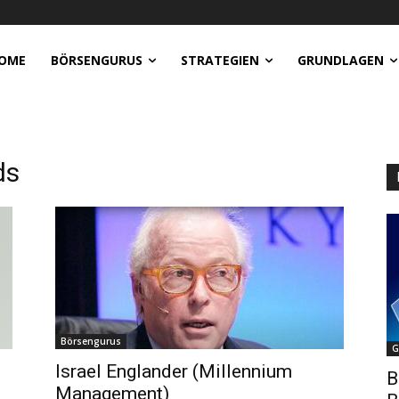
OME
BÖRSENGURUS
STRATEGIEN
GRUNDLAGEN
ds
Börsengurus
G
Israel Englander (Millennium
B
Management)