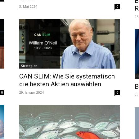
B
3. Mai 2024
0
R
25
Strategien
CAN SLIM: Wie Sie systematisch
B
die besten Aktien auswählen
B
29. Januar 2024
0
0
22