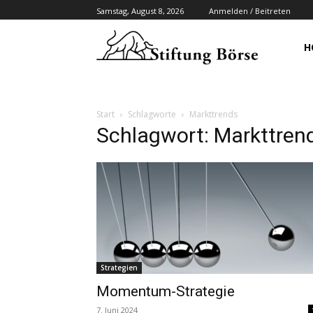
Samstag, August 8, 2026
Anmelden / Beitreten
H
Start
Schlagworte
Markttrends
Schlagwort: Markttren
Strategien
Momentum-Strategie
7. Juni 2024