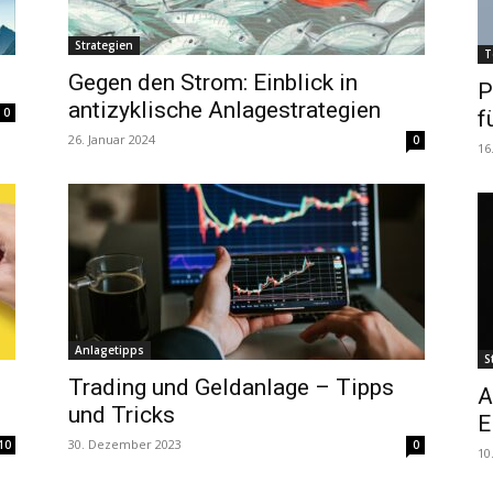
Strategien
T
Gegen den Strom: Einblick in
P
antizyklische Anlagestrategien
0
f
26. Januar 2024
0
16
Anlagetipps
S
Trading und Geldanlage – Tipps
A
und Tricks
E
30. Dezember 2023
10
0
10