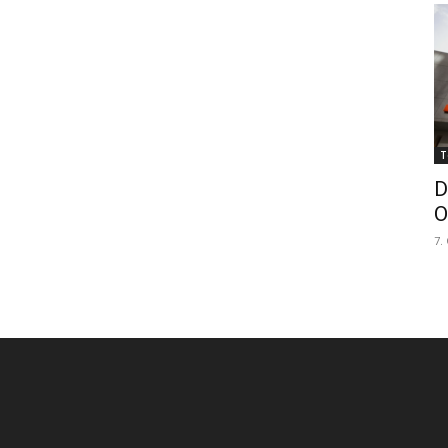
T
D
O
7.