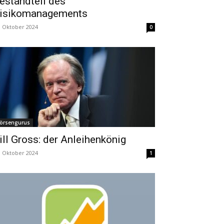
estandteil des
isikomanagements
. Oktober 2024
0
örsengurus
ill Gross: der Anleihenkönig
. Oktober 2024
1