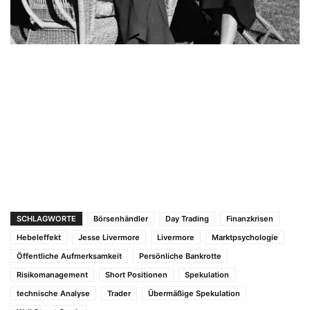
SCHLAGWORTE
Börsenhändler
Day Trading
Finanzkrisen
Hebeleffekt
Jesse Livermore
Livermore
Marktpsychologie
Öffentliche Aufmerksamkeit
Persönliche Bankrotte
Risikomanagement
Short Positionen
Spekulation
technische Analyse
Trader
Übermäßige Spekulation