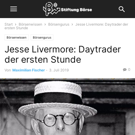
Start
Börsenwissen
Börsengurus
Jesse Livermore: Daytrader der
ersten Stunde
Börsenwissen
Börsengurus
Jesse Livermore: Daytrader
der ersten Stunde
0
Von
Maximilian Fischer
-
3. Juli 2019