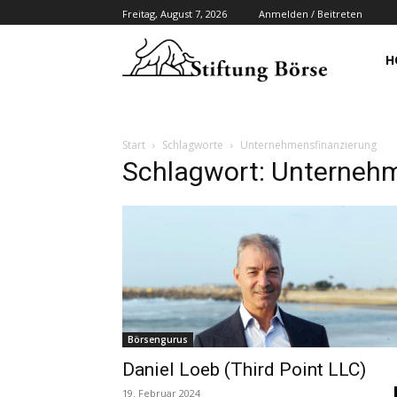
Freitag, August 7, 2026
Anmelden / Beitreten
H
Start
Schlagworte
Unternehmensfinanzierung
Schlagwort: Unterneh
Börsengurus
Daniel Loeb (Third Point LLC)
19. Februar 2024