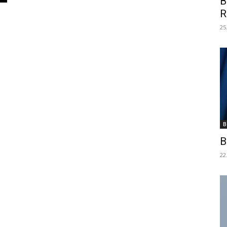
B
R
25
B
B
22