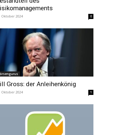
estandteil des
isikomanagements
. Oktober 2024
0
örsengurus
ill Gross: der Anleihenkönig
. Oktober 2024
1