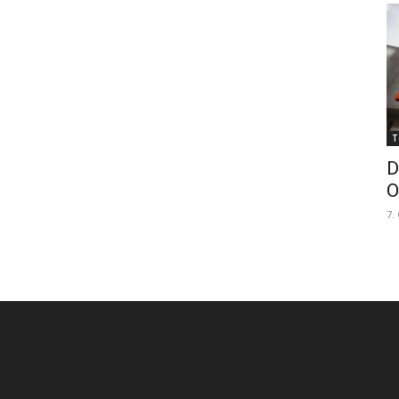
T
D
O
7.