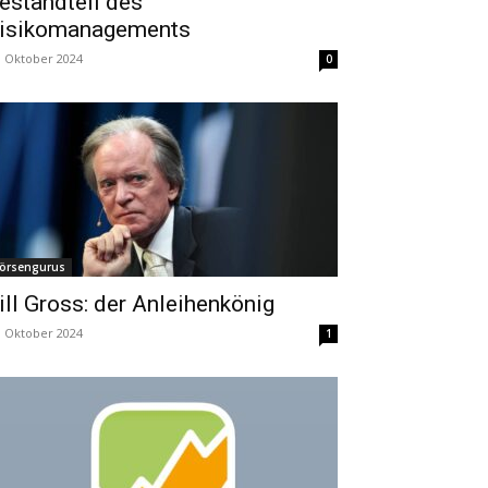
estandteil des
isikomanagements
. Oktober 2024
0
örsengurus
ill Gross: der Anleihenkönig
. Oktober 2024
1