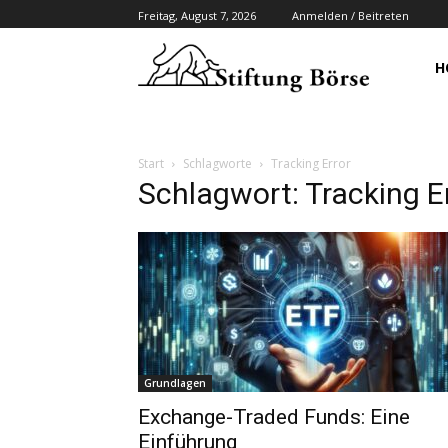
Freitag, August 7, 2026
Anmelden / Beitreten
H
Start
Schlagworte
Tracking Error
Schlagwort: Tracking E
Grundlagen
Exchange-Traded Funds: Eine
Einführung