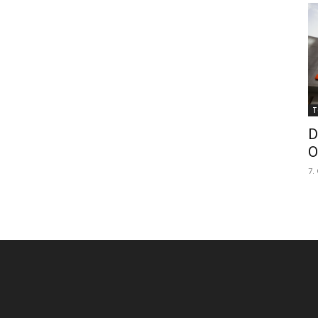
T
D
O
7.