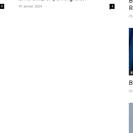
B
19. Januar 2024
0
4
R
25
B
B
22