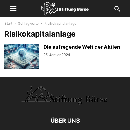
Start
Schlagworte
Risikokapitalanlage
Risikokapitalanlage
Die aufregende Welt der Aktien
25. Januar 2024
ÜBER UNS