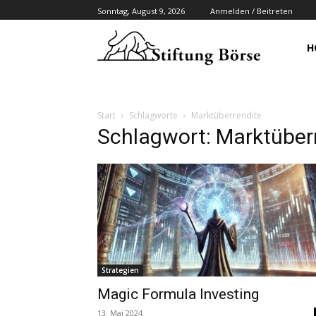
Sonntag, August 9, 2026
Anmelden / Beitreten
H
Start
Schlagworte
Marktüberrendite
Schlagwort: Marktüber
Strategien
Magic Formula Investing
13. Mai 2024