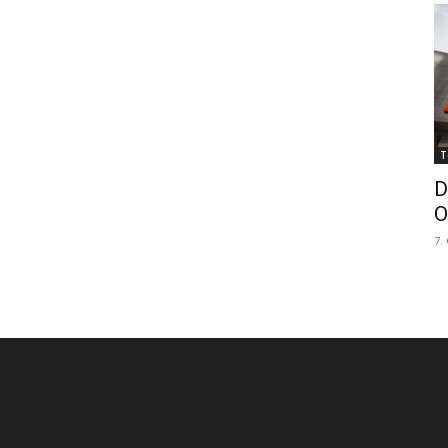
T
D
O
7.