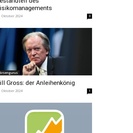
estandteil des
isikomanagements
. Oktober 2024
0
örsengurus
ill Gross: der Anleihenkönig
. Oktober 2024
1