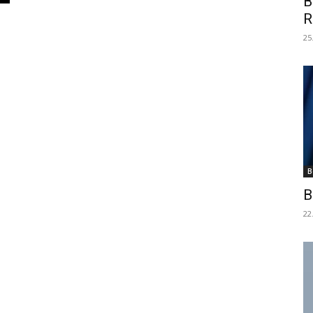
B
R
25
B
B
22