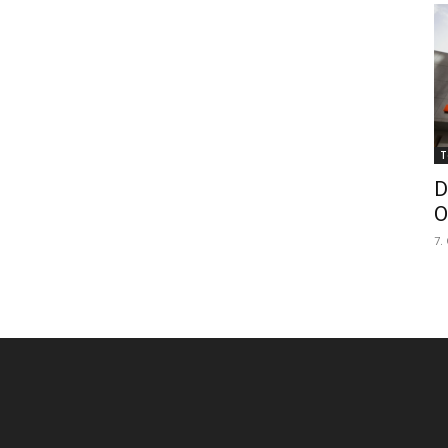
T
D
O
7.