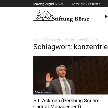
Samstag, August 8, 2026
Anmelden / Beitreten
H
Start
Schlagworte
Konzentriertes Portfolio
Schlagwort: konzentrier
Börsengurus
Bill Ackman (Pershing Square
Capital Management)