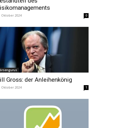
estandteil des
isikomanagements
. Oktober 2024
0
örsengurus
ill Gross: der Anleihenkönig
. Oktober 2024
1