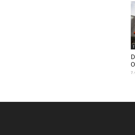
T
D
O
7.