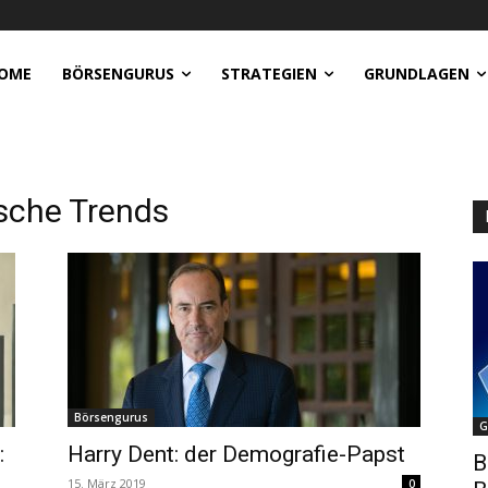
OME
BÖRSENGURUS
STRATEGIEN
GRUNDLAGEN
sche Trends
Börsengurus
G
:
Harry Dent: der Demografie-Papst
B
15. März 2019
0