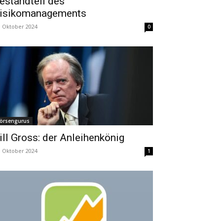
estandteil des
isikomanagements
. Oktober 2024
0
örsengurus
ill Gross: der Anleihenkönig
. Oktober 2024
1