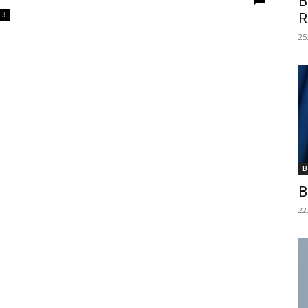
B
3
R
25
B
B
22