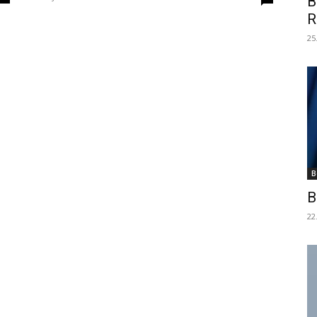
B
R
25
B
B
22