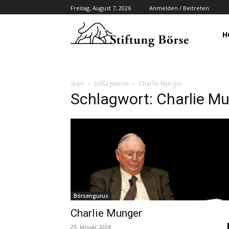
Freitag, August 7, 2026
Anmelden / Beitreten
H
Start
Schlagworte
Charlie Munger
Schlagwort: Charlie M
Börsengurus
Charlie Munger
25. Januar 2024