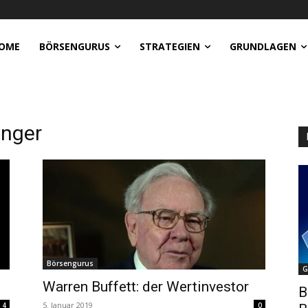
OME
BÖRSENGURUS
STRATEGIEN
GRUNDLAGEN
unger
Börsengurus
G
Warren Buffett: der Wertinvestor
B
5. Januar 2019
4
0