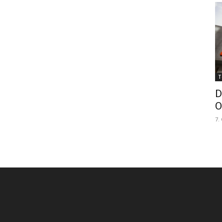
T
D
O
7.