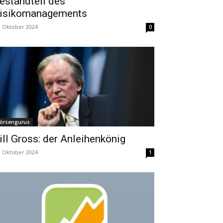
estandteil des
isikomanagements
. Oktober 2024
0
örsengurus
ill Gross: der Anleihenkönig
. Oktober 2024
1