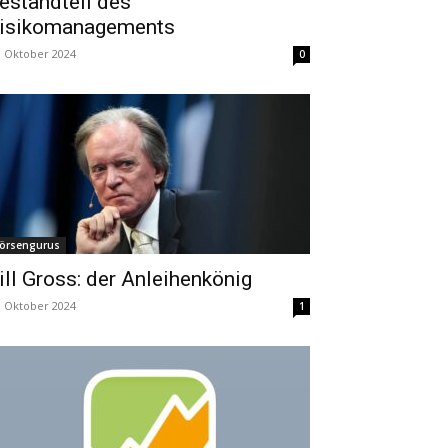
estandteil des
isikomanagements
. Oktober 2024
0
örsengurus
ill Gross: der Anleihenkönig
. Oktober 2024
1