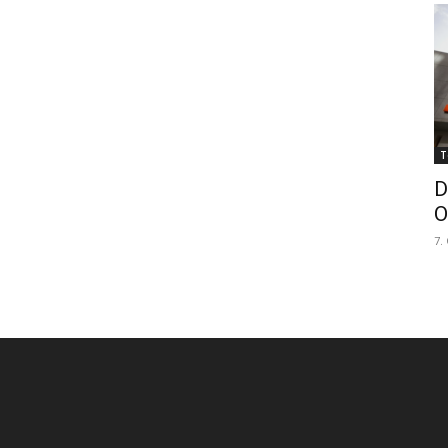
T
D
O
7.