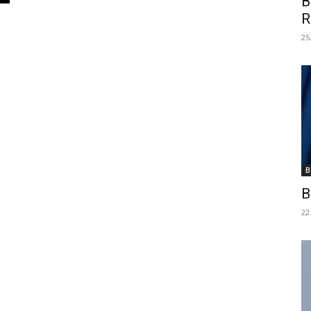
B
R
25
B
B
22